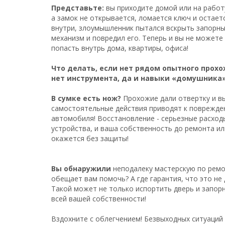
Представьте:
вы приходите домой или на работ
а замок не открывается, ломается ключ и остает
внутри, злоумышленник пытался вскрыть запорн
механизм и повредил его. Теперь и вы не можете
попасть внутрь дома, квартиры, офиса!
Что делать, если нет рядом опытного прохо
нет инструмента, да и навыки «домушника
В сумке есть нож?
Прохожие дали отвертку и в
самостоятельные действия приводят к поврежден
автомобиля! Восстановление - серьезные расхо
устройства, и ваша собственность до ремонта ил
окажется без защиты!
Вы обнаружили
неподалеку мастерскую по ремо
обещает вам помочь? А где гарантия, что это не
Такой может не только испортить дверь и запорн
всей вашей собственности!
Вздохните с облегчением! Безвыходных ситуаций