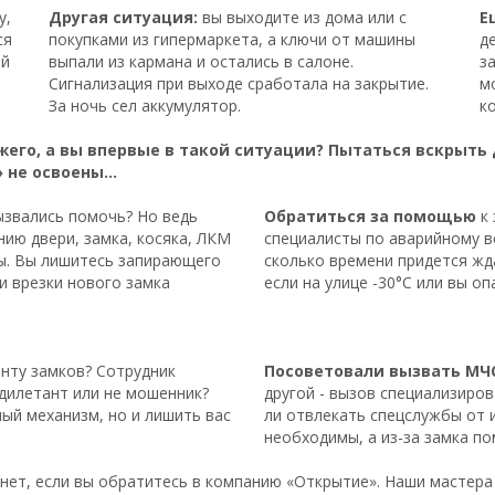
у,
Другая ситуация:
вы выходите из дома или с
Е
ся
покупками из гипермаркета, а ключи от машины
д
ый
выпали из кармана и остались в салоне.
з
Сигнализация при выходе сработала на закрытие.
м
За ночь сел аккумулятор.
к
жего, а вы впервые в такой ситуации? Пытаться вскрыть 
» не освоены…
ызвались помочь? Но ведь
Обратиться за помощью
к 
ию двери, замка, косяка, ЛКМ
специалисты по аварийному в
ды. Вы лишитесь запирающего
сколько времени придется жд
и врезки нового замка
если на улице -30°С или вы о
нту замков? Сотрудник
Посоветовали вызвать МЧ
 дилетант или не мошенник?
другой - вызов специализиро
ый механизм, но и лишить вас
ли отвлекать спецслужбы от 
необходимы, а из-за замка п
 нет, если вы обратитесь в компанию «Открытие». Наши мастера