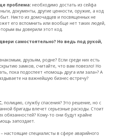
ще проблема:
необходимо достать из сейфа
еньги, документы, другие ценности, оружие, а код
абыт. Никто из домочадцев и посвященных не
ожет его вспомнить или вообще нет таких людей,
оторым вы доверили этот код.
двери самостоятельно? Но ведь под рукой,
знакомым, друзьям, родне? Если среди них есть
скрытию замков, считайте, что вам повезло! Но
ать, пока подоспеет «помощь друга или зала»? А
паздываете на важнейшую бизнес-встречу?
С
, полицию, службу спасения? Это решение, но с
ванной бригады влечет серьезные расходы. Стоит
их обязанностей? Кому-то они будут крайне
омощь запоздает.
 – настоящие специалисты в сфере аварийного