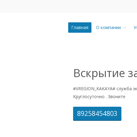
Главная
О компании
У
Вскрытие з
#VREGION_KAKAYA# служба эк
Круглосуточно . Звоните
89258454803